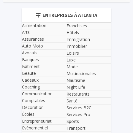
ENTREPRISES À ATLANTA
Alimentation
Franchises
Arts
Hôtels
Assurances
Immigration
Auto Moto
Immobilier
Avocats
Loisirs
Banques
Luxe
Bâtiment
Mode
Beauté
Multinationales
Cadeaux
Nautisme
Coaching
Night Life
Communication
Restaurants
Comptables
Santé
Décoration
Services B2C
Écoles
Services Pro
Entrepreneuriat
Sports
Evènementiel
Transport