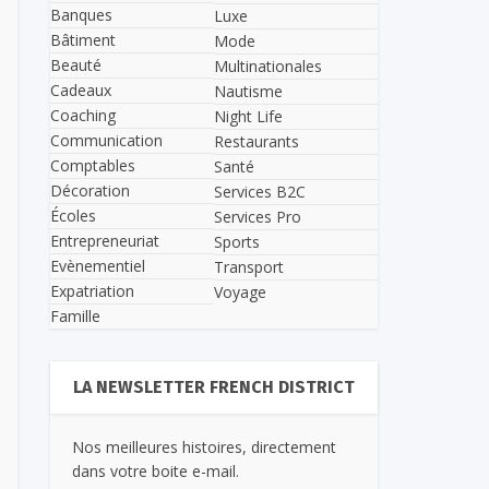
Banques
Luxe
Bâtiment
Mode
Beauté
Multinationales
Cadeaux
Nautisme
Coaching
Night Life
Communication
Restaurants
Comptables
Santé
Décoration
Services B2C
Écoles
Services Pro
Entrepreneuriat
Sports
Evènementiel
Transport
Expatriation
Voyage
Famille
LA NEWSLETTER FRENCH DISTRICT
Nos meilleures histoires, directement
dans votre boite e-mail.