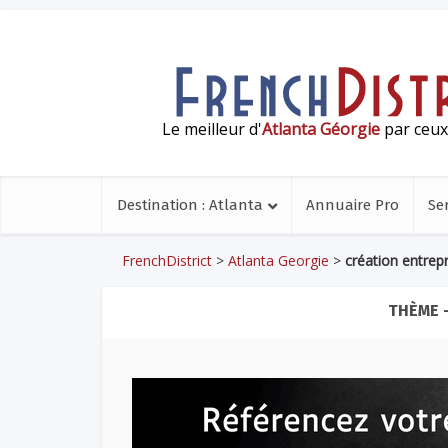
Le meilleur d'
Atlanta Géorgie
par ceux 
Destination : Atlanta
Annuaire Pro
Se
FrenchDistrict
>
Atlanta Georgie
>
création entrepr
THÈME 