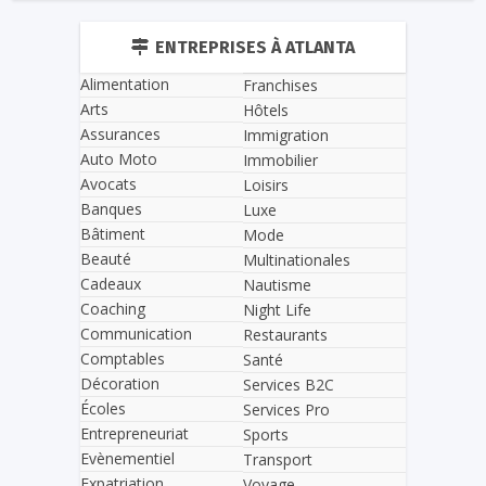
ENTREPRISES À ATLANTA
Alimentation
Franchises
Arts
Hôtels
Assurances
Immigration
Auto Moto
Immobilier
Avocats
Loisirs
Banques
Luxe
Bâtiment
Mode
Beauté
Multinationales
Cadeaux
Nautisme
Coaching
Night Life
Communication
Restaurants
Comptables
Santé
Décoration
Services B2C
Écoles
Services Pro
Entrepreneuriat
Sports
Evènementiel
Transport
Expatriation
Voyage