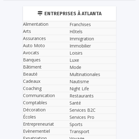
ENTREPRISES À ATLANTA
Alimentation
Franchises
Arts
Hôtels
Assurances
Immigration
Auto Moto
Immobilier
Avocats
Loisirs
Banques
Luxe
Bâtiment
Mode
Beauté
Multinationales
Cadeaux
Nautisme
Coaching
Night Life
Communication
Restaurants
Comptables
Santé
Décoration
Services B2C
Écoles
Services Pro
Entrepreneuriat
Sports
Evènementiel
Transport
Expatriation
Voyage