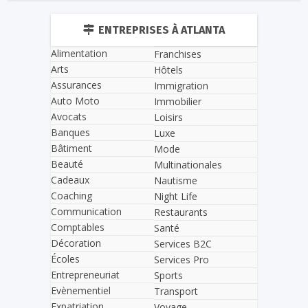
ENTREPRISES À ATLANTA
Alimentation
Franchises
Arts
Hôtels
Assurances
Immigration
Auto Moto
Immobilier
Avocats
Loisirs
Banques
Luxe
Bâtiment
Mode
Beauté
Multinationales
Cadeaux
Nautisme
Coaching
Night Life
Communication
Restaurants
Comptables
Santé
Décoration
Services B2C
Écoles
Services Pro
Entrepreneuriat
Sports
Evènementiel
Transport
Expatriation
Voyage