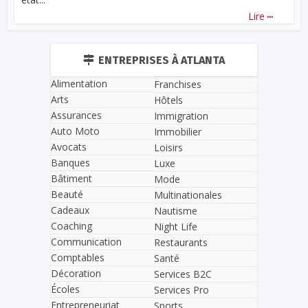
...
Lire
ENTREPRISES À ATLANTA
Alimentation
Franchises
Arts
Hôtels
Assurances
Immigration
Auto Moto
Immobilier
Avocats
Loisirs
Banques
Luxe
Bâtiment
Mode
Beauté
Multinationales
Cadeaux
Nautisme
Coaching
Night Life
Communication
Restaurants
Comptables
Santé
Décoration
Services B2C
Écoles
Services Pro
Entrepreneuriat
Sports