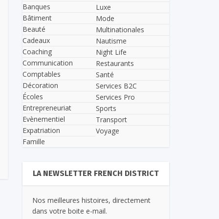
Banques
Luxe
Bâtiment
Mode
Beauté
Multinationales
Cadeaux
Nautisme
Coaching
Night Life
Communication
Restaurants
Comptables
Santé
Décoration
Services B2C
Écoles
Services Pro
Entrepreneuriat
Sports
Evènementiel
Transport
Expatriation
Voyage
Famille
LA NEWSLETTER FRENCH DISTRICT
Nos meilleures histoires, directement
dans votre boite e-mail.