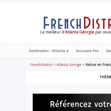
Le meilleur d'
Atlanta Géorgie
par ceux 
Destination : Atlanta
Annuaire Pro
Se
FrenchDistrict
>
Atlanta Georgie
>
Retour en Fran
THÈME