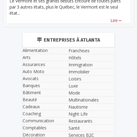
Le Vermont et ses grands débuts Entouré de toutes parts
par 3 autres états, plus le Québec, le Vermont est le seul
état...
...
Lire
ENTREPRISES À ATLANTA
Alimentation
Franchises
Arts
Hôtels
Assurances
Immigration
Auto Moto
Immobilier
Avocats
Loisirs
Banques
Luxe
Bâtiment
Mode
Beauté
Multinationales
Cadeaux
Nautisme
Coaching
Night Life
Communication
Restaurants
Comptables
Santé
Décoration
Services B2C