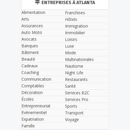
ENTREPRISES À ATLANTA
Alimentation
Franchises
Arts
Hôtels
Assurances
Immigration
Auto Moto
Immobilier
Avocats
Loisirs
Banques
Luxe
Bâtiment
Mode
Beauté
Multinationales
Cadeaux
Nautisme
Coaching
Night Life
Communication
Restaurants
Comptables
Santé
Décoration
Services B2C
Écoles
Services Pro
Entrepreneuriat
Sports
Evènementiel
Transport
Expatriation
Voyage
Famille