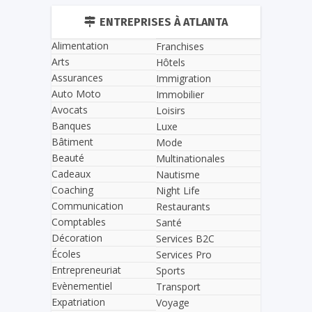
ENTREPRISES À ATLANTA
Alimentation
Franchises
Arts
Hôtels
Assurances
Immigration
Auto Moto
Immobilier
Avocats
Loisirs
Banques
Luxe
Bâtiment
Mode
Beauté
Multinationales
Cadeaux
Nautisme
Coaching
Night Life
Communication
Restaurants
Comptables
Santé
Décoration
Services B2C
Écoles
Services Pro
Entrepreneuriat
Sports
Evènementiel
Transport
Expatriation
Voyage