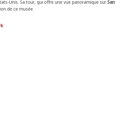
Etats-Unis. Sa tour, qui offre une vue panoramique sur
San
tion de ce musée.
rk
e