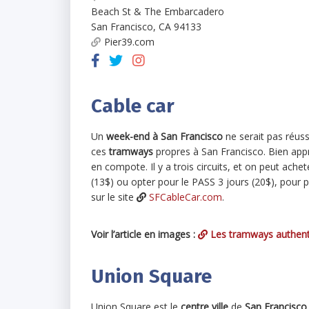
Beach St & The Embarcadero
San Francisco
,
CA
94133
Pier39.com
Cable car
Un
week-end à San Francisco
ne serait pas réus
ces
tramways
propres à San Francisco. Bien appr
en compote. Il y a trois circuits, et on peut ach
(13$) ou opter pour le PASS 3 jours (20$), pour pr
sur le site
SFCableCar.com
.
Voir l’article en images :
Les tramways authent
Union Square
Union Square est le
centre ville
de
San Francisco