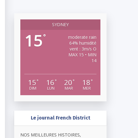
SYDNEY
15
°
moderate rain
64% humidité
vent : 3m/s O
MAX 15 • MIN
14
15
16
20
18
°
°
°
°
DIM
LUN
MAR
MER
Le journal French District
NOS MEILLEURES HISTOIRES,