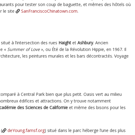
aurants pour tester son coup de baguette, et mêmes des hôtels où
r le site
SanFranciscoChinatown.com
.
, situé à l’intersection des rues
Haight
et
Ashbury
. Ancien
le «
Summer of Love
», ou Été de la Révolution Hippie, en 1967. Il
rchitecture, les peintures murales et les bars décontractés. Voyage
omparé à Central Park bien que plus petit. Oasis vert au milieu
 nombreux édifices et attractions. On y trouve notamment
cadémie des Sciences de Californie
et même des bisons pour les
 (
deYoung.famsf.org
) situé dans le parc héberge l’une des plus