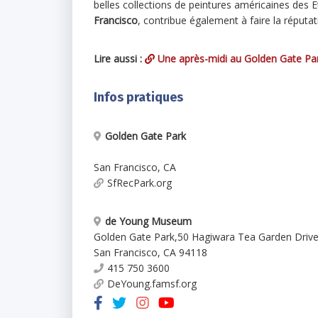
belles collections de peintures américaines des 
Francisco
, contribue également à faire la réputa
Lire aussi :
Une après-midi au Golden Gate Pa
Infos pratiques
Golden Gate Park
San Francisco
,
CA
SfRecPark.org
de Young Museum
Golden Gate Park
,
50 Hagiwara Tea Garden Driv
San Francisco
,
CA
94118
415 750 3600
DeYoung.famsf.org