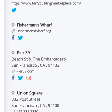
https://www.ferrybuildingmarketplace.com/
Fisherman’s Wharf
FishermansWharf.org
Pier 39
Beach St & The Embarcadero
San Francisco
,
CA
,
94133
Pier39.com
Union Square
333 Post Street
San Francisco
,
CA
,
94108
415 781 7880