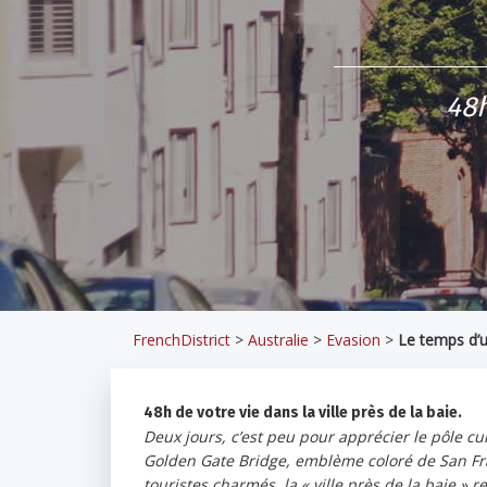
48h
FrenchDistrict
>
Australie
>
Evasion
>
Le temps d’
48h de votre vie dans la ville près de la baie.
Deux jours, c’est peu pour apprécier le pôle cul
Golden Gate Bridge, emblème coloré de San Fra
touristes charmés, la « ville près de la baie » 