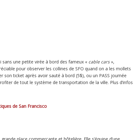
si sans une petite virée à bord des fameux «
cable cars
»,
éciable pour observer les collines de SFO quand on a les mollets
eter son ticket après avoir sauté à bord (5$), ou un PASS journée
ofiter de tout le système de transportation de la ville. Plus d’infos
iques de San Francisco
, grande place commerçante et hôtelière. Elle s’équipe d’une