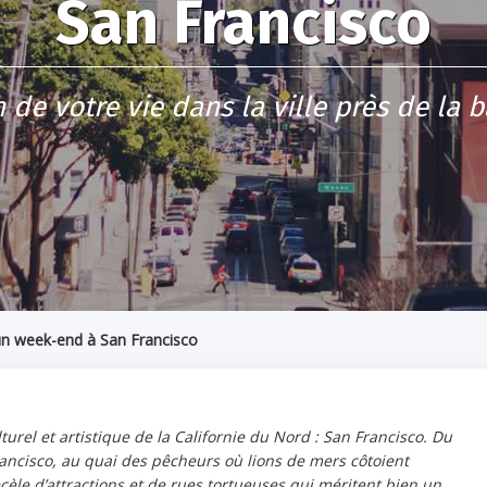
San Francisco
 de votre vie dans la ville près de la b
un week-end à San Francisco
turel et artistique de la Californie du Nord : San Francisco. Du
ncisco, au quai des pêcheurs où lions de mers côtoient
recèle d’attractions et de rues tortueuses qui méritent bien un