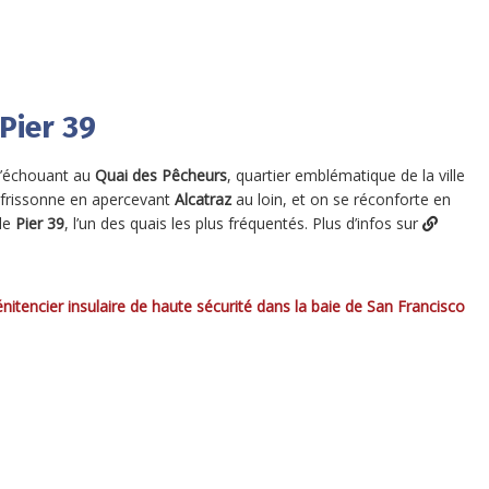
Pier 39
s’échouant au
Quai des Pêcheurs
, quartier emblématique de la ville
n frissonne en apercevant
Alcatraz
au loin, et on se réconforte en
 le
Pier 39
, l’un des quais les plus fréquentés. Plus d’infos sur
itencier insulaire de haute sécurité dans la baie de San Francisco