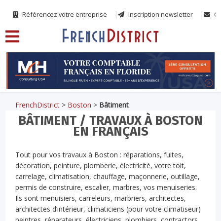
Référencez votre entreprise
Inscription newsletter
Co
FrenchDistrict
>
Boston
>
Bâtiment
BÂTIMENT / TRAVAUX À BOSTON
EN FRANÇAIS
Tout pour vos travaux à Boston : réparations, fuites,
décoration, peinture, plomberie, électricité, votre toit,
carrelage, climatisation, chauffage, maçonnerie, outillage,
permis de construire, escalier, marbres, vos menuiseries.
Ils sont menuisiers, carreleurs, marbriers, architectes,
architectes d’intérieur, climaticiens (pour votre climatiseur)
peintres, réparateurs, électriciens, plombiers, contractors,