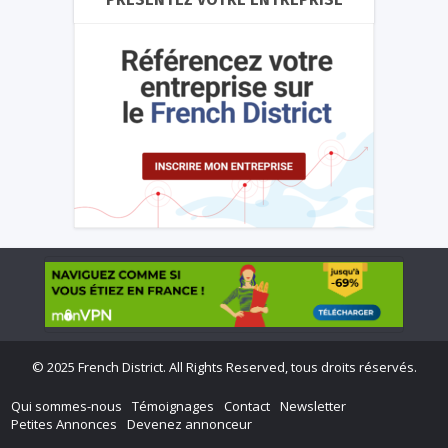
©
2025 French District. All Rights Reserved, tous droits réservés.
Qui sommes-nous
Témoignages
Contact
Newsletter
Petites Annonces
Devenez annonceur