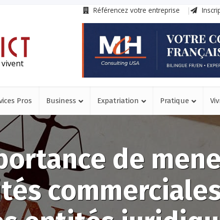
Référencez votre entreprise
Inscri
 vivent
vices Pros
Business
Expatriation
Pratique
Viv
portance de mene
ités commerciale