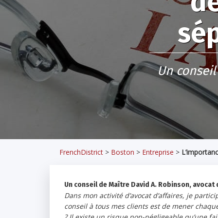
de
sép
Un conseil
FrenchDistrict
>
Boston
>
Entreprise
>
L’importanc
Un conseil de Maître David A. Robinson, avocat d
Dans mon activité d’avocat d’affaires, je parti
conseil à tous mes clients est de mener chaque
? Il existe un risque non-négligeable qu’une fail