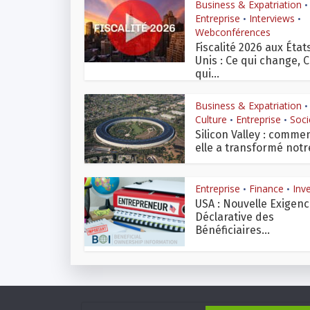
Business & Expatriation
•
Entreprise
Interviews
•
•
Webconférences
Fiscalité 2026 aux État
Unis : Ce qui change, 
qui...
Business & Expatriation
•
Culture
Entreprise
Soci
•
•
Silicon Valley : comme
elle a transformé notre
Entreprise
Finance
Inve
•
•
USA : Nouvelle Exigen
Déclarative des
Bénéficiaires...