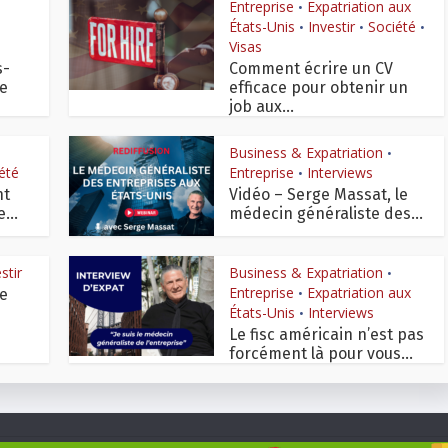
Entreprise
Expatriation aux
•
États-Unis
Investir
Société
•
•
•
Visas
s-
Comment écrire un CV
Ce
efficace pour obtenir un
job aux...
Business & Expatriation
•
été
Entreprise
Interviews
•
nt
Vidéo – Serge Massat, le
...
médecin généraliste des...
stir
Business & Expatriation
•
Entreprise
Expatriation aux
ce
•
États-Unis
Interviews
•
Le fisc américain n’est pas
forcément là pour vous...