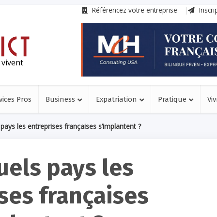
Référencez votre entreprise
Inscri
 vivent
vices Pros
Business
Expatriation
Pratique
Viv
pays les entreprises françaises s’implantent ?
uels pays les
ses françaises