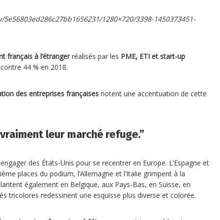
iew/5e56803ed286c27bb1656231/1280×720/3398-1450373451-
t français à l’étranger
réalisés par les
PME, ETI et start-up
 contre 44 % en 2018.
sation des entreprises françaises
notent une accentuation de cette
 vraiment leur marché refuge.”
engager des États-Unis pour se
recentrer en Europe. L’Espagne et
ème places du podium, l’Allemagne et l’Italie grimpent à la
plantent également en Belgique, aux Pays-Bas, en Suisse, en
s tricolores redessinent une esquisse plus diverse et colorée.