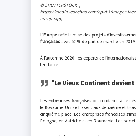
© SHUTTERSTOCK |
https://media.lesechos.com/api/v1/images/v
europe.jpg
L’Europe
rafle la mise des
projets d’investissemen
françaises
avec 52 % de part de marché en 2019
À l’automne 2020, les experts de
l’internationali
tendance.
“Le Vieux Continent devient
Les
entreprises françaises
ont tendance à se dés
le Royaume-Uni se hissent aux deuxième et troisi
cinquième place. Les entreprises françaises s’im
Pologne, en Autriche et en Roumanie. Les société