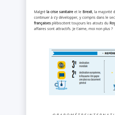
Malgré
la crise sanitaire
et le
Brexit
, la majorité
continuer à s’y développer, y compris dans le se
françaises
plébiscitent toujours les atouts du
Ro
affaires sont attractifs. Je t’aime, moi non plus ?
© B A R O M È T R E I N T E R N A T 