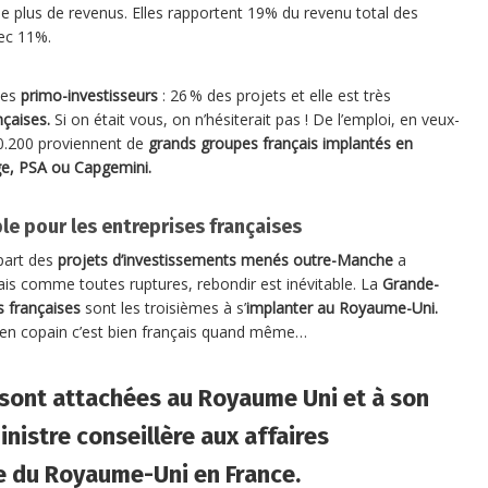
le plus de revenus. Elles rapportent 19% du revenu total des
vec 11%.
les
primo-investisseurs
: 26 % des projets et elle est très
nçaises.
Si on était vous, on n’hésiterait pas ! De l’emploi, en veux-
0.200 proviennent de
grands groupes français implantés en
ge, PSA ou Capgemini.
ible pour les entreprises françaises
part des
projets d’investissements menés outre-Manche
a
ais comme toutes ruptures, rebondir est inévitable. La
Grande-
s françaises
sont les troisièmes à s’
implanter au Royaume-Uni.
cien copain c’est bien français quand même…
 sont attachées au Royaume Uni et à son
inistre conseillère aux affaires
 du Royaume-Uni en France.