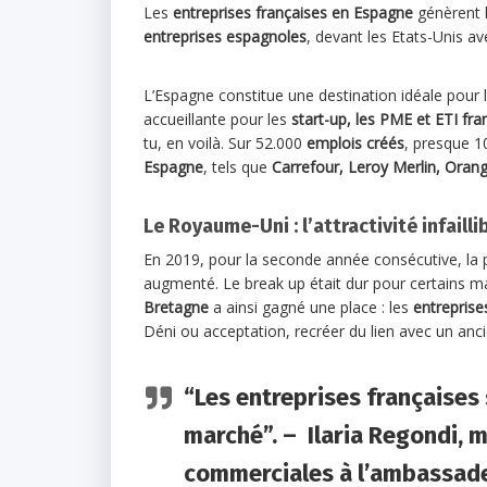
Les
entreprises françaises en Espagne
génèrent 
entreprises espagnoles
, devant les Etats-Unis a
L’Espagne constitue une destination idéale pour 
accueillante pour les
start-up, les PME et ETI fra
tu, en voilà. Sur 52.000
emplois créés
, presque 1
Espagne
, tels que
Carrefour, Leroy Merlin, Oran
Le Royaume-Uni : l’attractivité infaill
En 2019, pour la seconde année consécutive, la 
augmenté. Le break up était dur pour certains m
Bretagne
a ainsi gagné une place : les
entreprise
Déni ou acceptation, recréer du lien avec un an
“Les entreprises françaises
marché”. – Ilaria Regondi, m
commerciales à l’ambassade