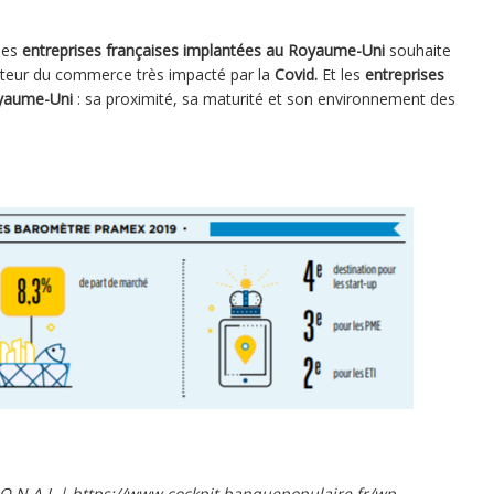
 des
entreprises françaises implantées au Royaume-Uni
souhaite
cteur du
commerce très impacté par la
Covid.
Et les
entreprises
yaume-Uni
: sa proximité, sa maturité et son environnement des
I O N A L | https://www.cockpit.banquepopulaire.fr/wp-