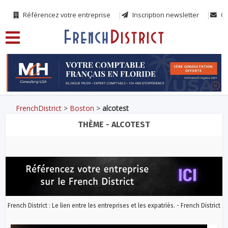
Référencez votre entreprise
Inscription newsletter
Co
FrenchDistrict
>
Boston
>
alcotest
THÈME - ALCOTEST
French District : Le lien entre les entreprises et les expatriés. - French District