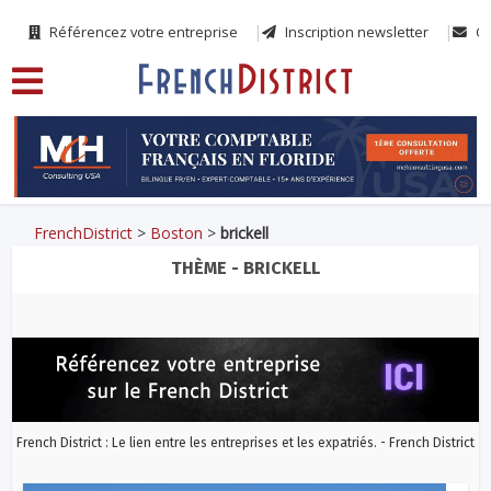
Référencez votre entreprise
Inscription newsletter
Co
FrenchDistrict
>
Boston
>
brickell
THÈME - BRICKELL
French District : Le lien entre les entreprises et les expatriés. - French District