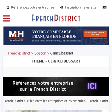
Référencez votre entreprise
Inscription newsletter
Co
FrenchDistrict
>
Boston
>
ClinicLibessart
THÈME - CLINICLIBESSART
French District : Le lien entre les entreprises et les expatriés. - French District