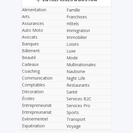
Alimentation
Famille
Arts
Franchises
Assurances
Hôtels
Auto Moto
Immigration
Avocats
Immobilier
Banques
Loisirs
Bâtiment
Luxe
Beauté
Mode
Cadeaux
Multinationales
Coaching
Nautisme
Communication
Night Life
Comptables
Restaurants
Décoration
Santé
Écoles
Services B2C
Entrepreneuriat
Services Pro
Entrepreunariat
Sports
Evènementiel
Transport
Expatriation
Voyage