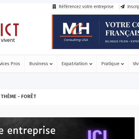
Référencez votre entreprise
Inscri
 vivent
vices Pros
Business
Expatriation
Pratique
Viv
THÈME - FORÊT