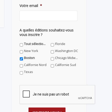
Votre email
*
A quelles éditions souhaitez-vous
vous inscrire ?
Tout sélectionner
Floride
New York
Washington DC
Boston
Chicago Midwest
Californie Nord
Californie Sud
Texas