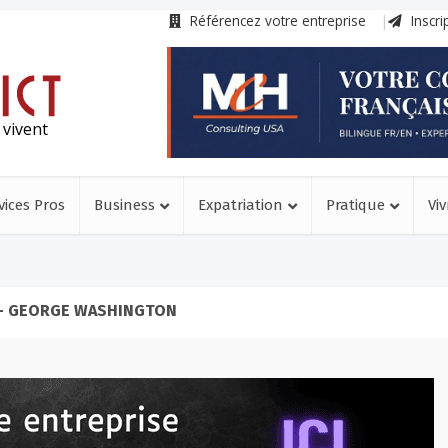
Référencez votre entreprise
Inscri
 vivent
vices Pros
Business
Expatriation
Pratique
Viv
- GEORGE WASHINGTON