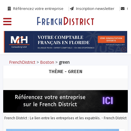
Référencez votre entreprise
Inscription newsletter
Co
FrenchDistrict
>
Boston
>
green
THÈME - GREEN
French District : Le lien entre les entreprises et les expatriés. - French District