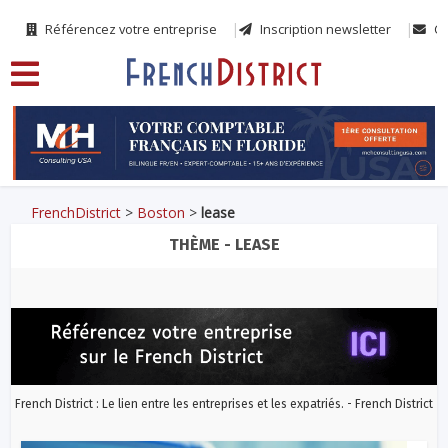
Référencez votre entreprise
Inscription newsletter
Co
FrenchDistrict
>
Boston
>
lease
THÈME - LEASE
French District : Le lien entre les entreprises et les expatriés. - French District