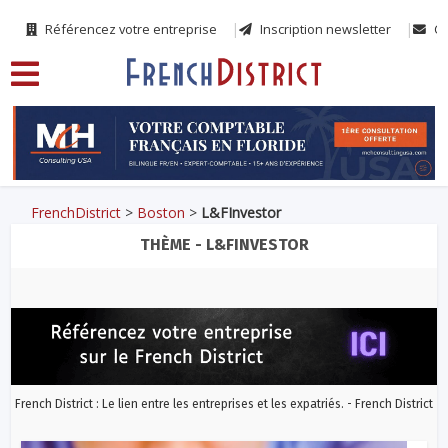
Référencez votre entreprise
Inscription newsletter
Co
FrenchDistrict
>
Boston
>
L&FInvestor
THÈME - L&FINVESTOR
French District : Le lien entre les entreprises et les expatriés. - French District