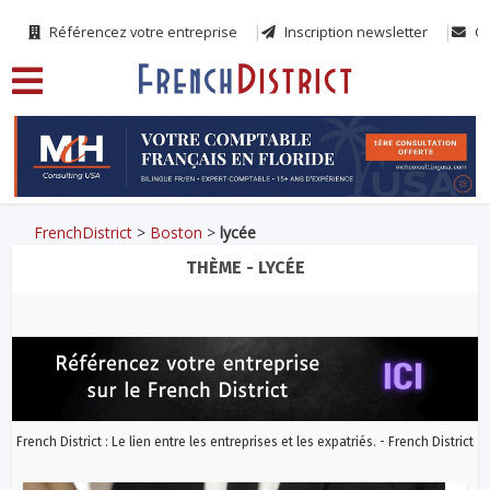
Référencez votre entreprise
Inscription newsletter
Co
FrenchDistrict
>
Boston
>
lycée
THÈME - LYCÉE
French District : Le lien entre les entreprises et les expatriés. - French District