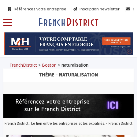
Référencez votre entreprise
Inscription newsletter
Co
FrenchDistrict
>
Boston
>
naturalisation
THÈME - NATURALISATION
French District : Le lien entre les entreprises et les expatriés. - French District