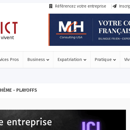
Référencez votre entreprise
Inscri
 vivent
vices Pros
Business
Expatriation
Pratique
Viv
HÈME - PLAYOFFS