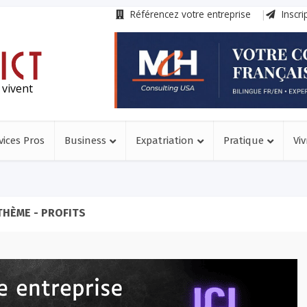
Référencez votre entreprise
Inscri
 vivent
vices Pros
Business
Expatriation
Pratique
Viv
THÈME - PROFITS