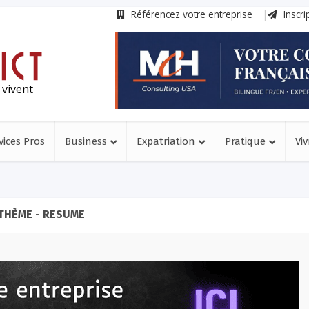
Référencez votre entreprise
Inscri
 vivent
vices Pros
Business
Expatriation
Pratique
Viv
THÈME - RESUME