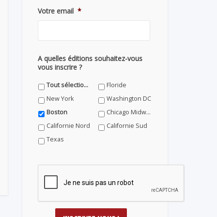
Votre email
*
A quelles éditions souhaitez-vous
vous inscrire ?
Tout sélectionner
Floride
New York
Washington DC
Boston
Chicago Midwest
Californie Nord
Californie Sud
Texas