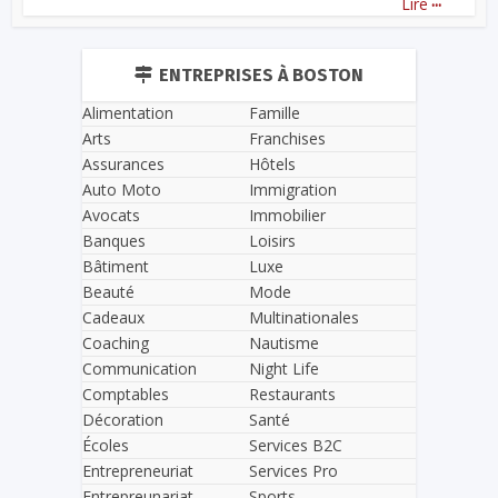
Lire
ENTREPRISES À BOSTON
Alimentation
Famille
Arts
Franchises
Assurances
Hôtels
Auto Moto
Immigration
Avocats
Immobilier
Banques
Loisirs
Bâtiment
Luxe
Beauté
Mode
Cadeaux
Multinationales
Coaching
Nautisme
Communication
Night Life
Comptables
Restaurants
Décoration
Santé
Écoles
Services B2C
Entrepreneuriat
Services Pro
Entrepreunariat
Sports