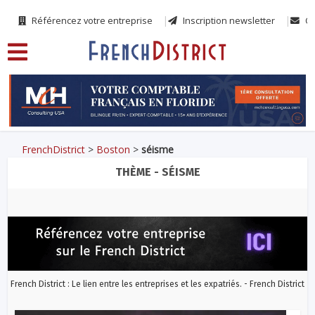
Référencez votre entreprise
Inscription newsletter
Co
FrenchDistrict
>
Boston
>
séisme
THÈME - SÉISME
French District : Le lien entre les entreprises et les expatriés. - French District