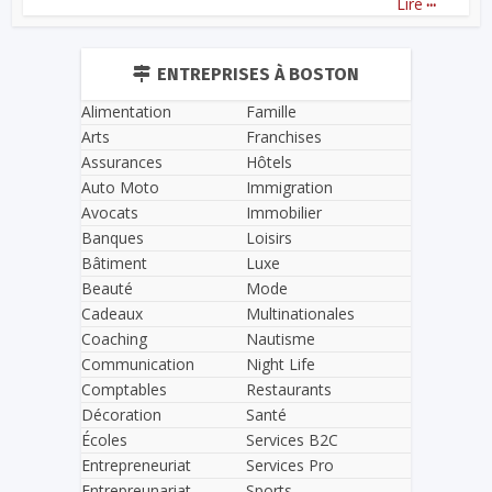
Lire
ENTREPRISES À BOSTON
Alimentation
Famille
Arts
Franchises
Assurances
Hôtels
Auto Moto
Immigration
Avocats
Immobilier
Banques
Loisirs
Bâtiment
Luxe
Beauté
Mode
Cadeaux
Multinationales
Coaching
Nautisme
Communication
Night Life
Comptables
Restaurants
Décoration
Santé
Écoles
Services B2C
Entrepreneuriat
Services Pro
Entrepreunariat
Sports