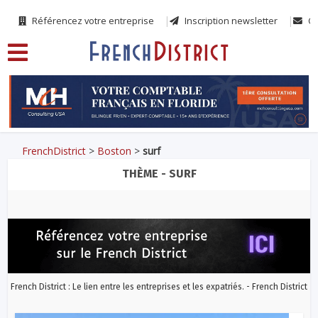
Référencez votre entreprise
Inscription newsletter
Co
FrenchDistrict
>
Boston
>
surf
THÈME - SURF
French District : Le lien entre les entreprises et les expatriés. - French District