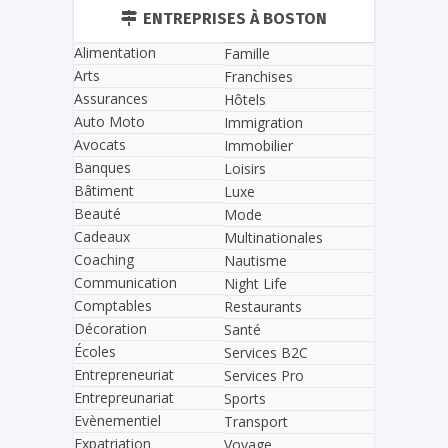
ENTREPRISES À BOSTON
Alimentation
Famille
Arts
Franchises
Assurances
Hôtels
Auto Moto
Immigration
Avocats
Immobilier
Banques
Loisirs
Bâtiment
Luxe
Beauté
Mode
Cadeaux
Multinationales
Coaching
Nautisme
Communication
Night Life
Comptables
Restaurants
Décoration
Santé
Écoles
Services B2C
Entrepreneuriat
Services Pro
Entrepreunariat
Sports
Evènementiel
Transport
Expatriation
Voyage