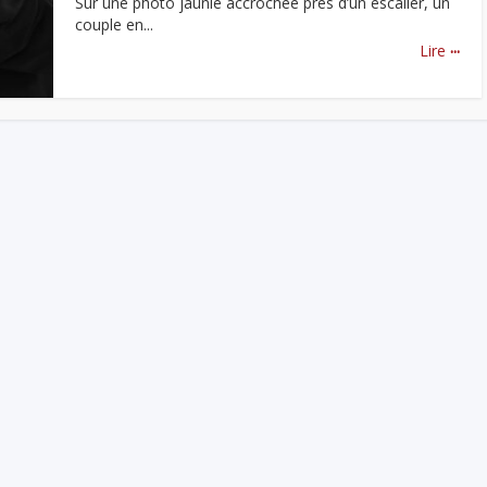
Sur une photo jaunie accrochée près d’un escalier, un
couple en...
...
Lire