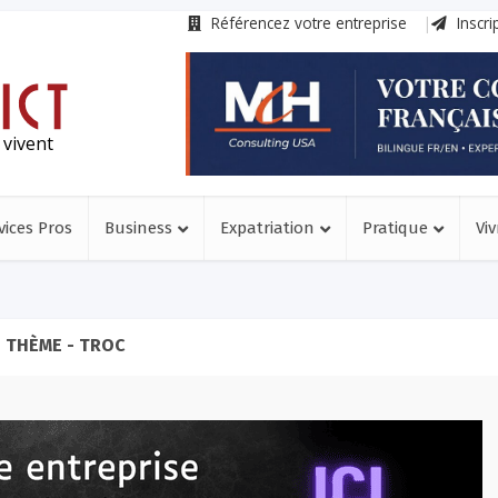
Référencez votre entreprise
Inscri
 vivent
vices Pros
Business
Expatriation
Pratique
Viv
THÈME - TROC