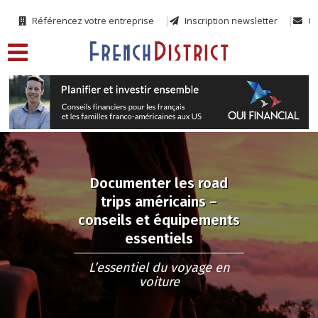
Référencez votre entreprise
Inscription newsletter
Co
Documenter les road
trips américains –
conseils et équipements
essentiels
L’essentiel du voyage en
voiture