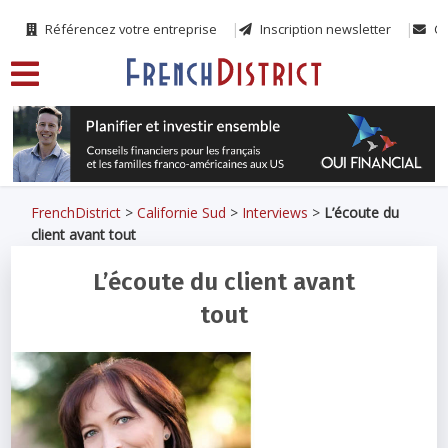
Référencez votre entreprise
Inscription newsletter
Co
FrenchDistrict
>
Californie Sud
>
Interviews
>
L’écoute du
client avant tout
L’écoute du client avant
tout