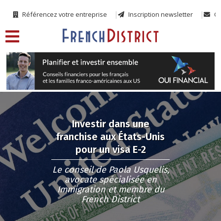
Référencez votre entreprise
Inscription newsletter
Co
Investir dans une
franchise aux États-Unis
pour un visa E-2
Le conseil de Paola Usquelis,
avocate spécialisée en
Immigration et membre du
French District