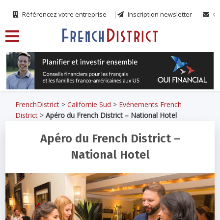
Référencez votre entreprise
Inscription newsletter
Co
FrenchDistrict
>
Californie Sud
>
Evénements French
District
>
Apéro du French District – National Hotel
Apéro du French District –
National Hotel