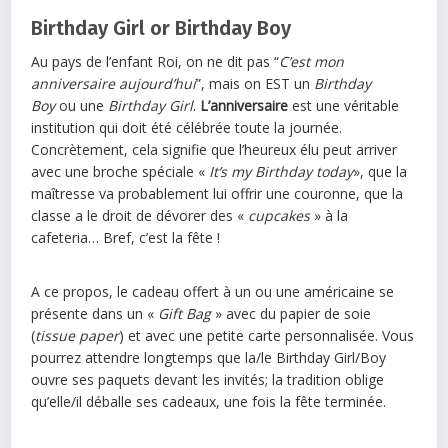
Birthday Girl or Birthday Boy
Au pays de l’enfant Roi, on ne dit pas “
C’est mon
anniversaire aujourd’hui
”, mais on EST un
Birthday
Boy
ou une
Birthday Girl
.
L’anniversaire
est une véritable
institution qui doit été célébrée toute la journée.
Concrètement, cela signifie que l’heureux élu peut arriver
avec une broche spéciale «
It’s my Birthday today
», que la
maîtresse va probablement lui offrir une couronne, que la
classe a le droit de dévorer des «
cupcakes
» à la
cafeteria… Bref, c’est la fête !
A ce propos, le cadeau offert à un ou une américaine se
présente dans un «
Gift Bag
» avec du papier de soie
(
tissue paper
) et avec une petite carte personnalisée. Vous
pourrez attendre longtemps que la/le Birthday Girl/Boy
ouvre ses paquets devant les invités; la tradition oblige
qu’elle/il déballe ses cadeaux, une fois la fête terminée.