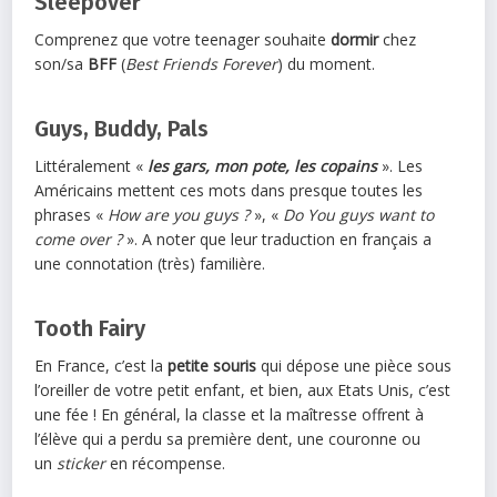
Sleepover
Comprenez que votre teenager souhaite
dormir
chez
son/sa
BFF
(
Best Friends Forever
) du moment.
Guys, Buddy, Pals
Littéralement «
les gars, mon pote, les copains
». Les
Américains mettent ces mots dans presque toutes les
phrases «
How are you guys ?
», «
Do You guys want to
come over ?
». A noter que leur traduction en français a
une connotation (très) familière.
Tooth Fairy
En France, c’est la
petite souris
qui dépose une pièce sous
l’oreiller de votre petit enfant, et bien, aux Etats Unis, c’est
une fée ! En général, la classe et la maîtresse offrent à
l’élève qui a perdu sa première dent, une couronne ou
un
sticker
en récompense.