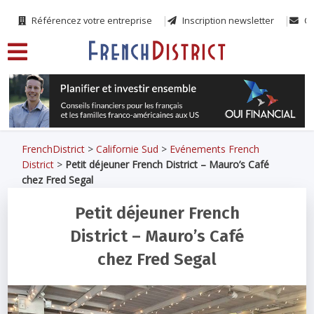
Référencez votre entreprise
Inscription newsletter
Co
FrenchDistrict
>
Californie Sud
>
Evénements French
District
>
Petit déjeuner French District – Mauro’s Café
chez Fred Segal
Petit déjeuner French
District – Mauro’s Café
chez Fred Segal