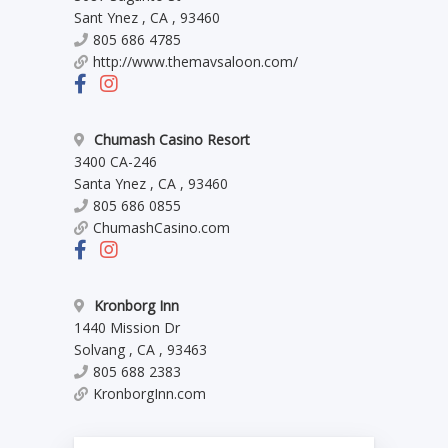
Sant Ynez
,
CA
,
93460
805 686 4785
http://www.themavsaloon.com/
Chumash Casino Resort
3400 CA-246
Santa Ynez
,
CA
,
93460
805 686 0855
ChumashCasino.com
Kronborg Inn
1440 Mission Dr
Solvang
,
CA
,
93463
805 688 2383
KronborgInn.com