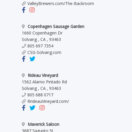
ValleyBrewers.com/The-Backroom
Copenhagen Sausage Garden
1660 Copenhagen Dr
Solvang
,
CA
,
93463
805 697 7354
CSG-Solvang.com
Rideau Vineyard
1562 Alamo Pintado Rd
Solvang
,
CA
,
93463
805 688 0717
RrideauVineyard.com/
Maverick Saloon
3687 Sagunto St