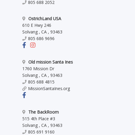
805 688 2052
OstrichLand USA
610 E Hwy 246
Solvang
,
CA
,
93463
805 686 9696
Old mission Santa Ines
1760 Mission Dr
Solvang
,
CA
,
93463
805 688 4815
MissionSantaInes.org
The BackRoom
515 4th Place #3
Solvang
,
CA
,
93463
805 691 9160