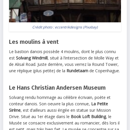
Crédit photo :
eccentrikdesigns
(
Pixabay
)
Les moulins à vent
Le bastion danois possède 4 moulins, dont le plus connu
est
Solvang Windmill
, situé à l’intersection de Molle Way et
de Alisal Road. Juste derrière, vous verrez la Round Tower,
une réplique (plus petite) de la
Rundetaarn
de Copenhague.
Le Hans Christian Andersen Museum
Solvang rendu hommage au célèbre écrivain, poète et
conteur danois. Son oeuvre la plus connue,
La Petite
Sirène
, est d’ailleurs aussi érigée en statue sur Mission
Drive. Situé au 1er étage dans le
Book Loft Building
, le
Musée se consacre exclusivement au romancier, dès lors il
est petit, mais très bien fait. Le musée se concentre sur sa