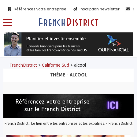
Référencez votre entreprise
Inscription newsletter
Co
FrenchDistrict
>
Californie Sud
>
alcool
THÈME - ALCOOL
French District : Le lien entre les entreprises et les expatriés. - French District