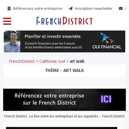
Référencez votre entreprise
Inscription newsletter
Co
FrenchDistrict
>
Californie Sud
>
art walk
THÈME - ART WALK
French District : Le lien entre les entreprises et les expatriés. - French District