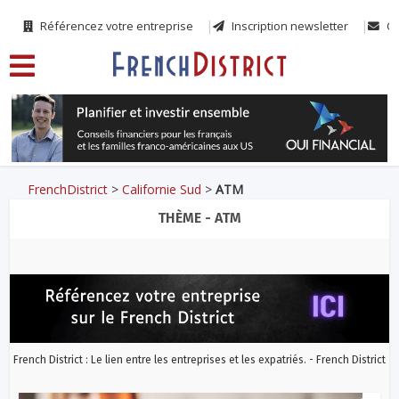
Référencez votre entreprise
Inscription newsletter
Co
FrenchDistrict
>
Californie Sud
>
ATM
THÈME - ATM
French District : Le lien entre les entreprises et les expatriés. - French District