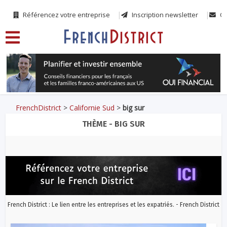
Référencez votre entreprise
Inscription newsletter
Co
FrenchDistrict
>
Californie Sud
>
big sur
THÈME - BIG SUR
French District : Le lien entre les entreprises et les expatriés. - French District