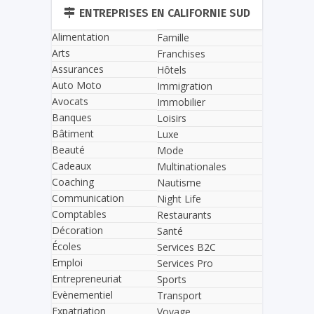
ENTREPRISES EN CALIFORNIE SUD
Alimentation
Famille
Arts
Franchises
Assurances
Hôtels
Auto Moto
Immigration
Avocats
Immobilier
Banques
Loisirs
Bâtiment
Luxe
Beauté
Mode
Cadeaux
Multinationales
Coaching
Nautisme
Communication
Night Life
Comptables
Restaurants
Décoration
Santé
Écoles
Services B2C
Emploi
Services Pro
Entrepreneuriat
Sports
Evènementiel
Transport
Expatriation
Voyage