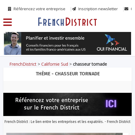
Référencez votre entreprise
Inscription newsletter
Co
FrenchDistrict
>
Californie Sud
>
chasseur tornade
THÈME - CHASSEUR TORNADE
French District : Le lien entre les entreprises et les expatriés. - French District