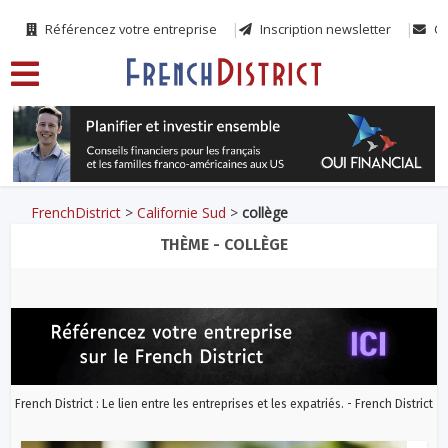
Référencez votre entreprise
Inscription newsletter
Co
FrenchDistrict
>
Californie Sud
>
collège
THÈME - COLLÈGE
French District : Le lien entre les entreprises et les expatriés. - French District