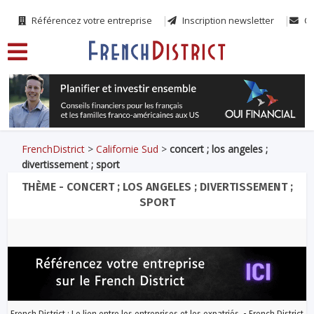
Référencez votre entreprise
Inscription newsletter
Co
FrenchDistrict
>
Californie Sud
>
concert ; los angeles ;
divertissement ; sport
THÈME - CONCERT ; LOS ANGELES ; DIVERTISSEMENT ;
SPORT
French District : Le lien entre les entreprises et les expatriés. - French District