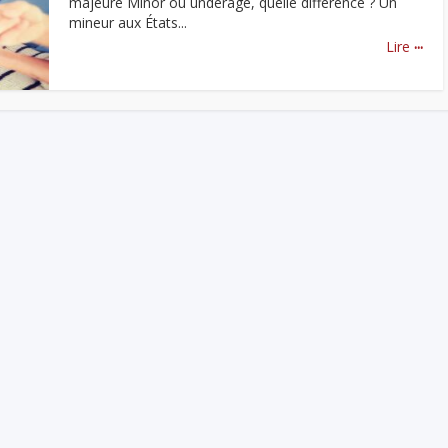
majeure Minor ou underage, quelle différence ? Un
mineur aux États...
...
Lire